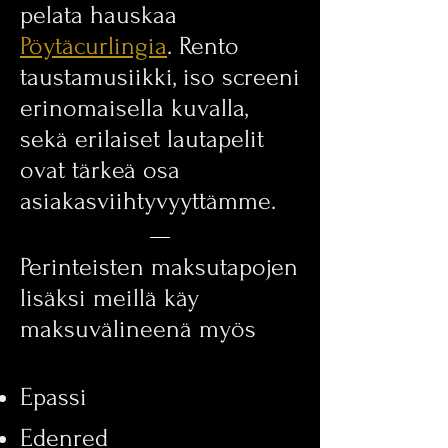
pelata hauskaa
Pöytäcurlingia
. Rento
taustamusiikki, iso screeni
erinomaisella kuvalla,
sekä erilaiset lautapelit
ovat tärkeä osa
asiakasviihtyvyyttämme.
Perinteisten maksutapojen
lisäksi meillä käy
maksuvälin
een
ä m
yös
Epassi
Edenred