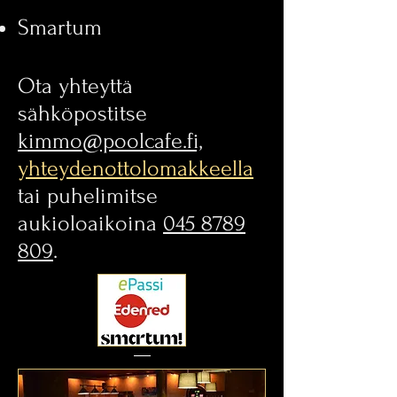
Smartum
Ota yhteyttä
sähköpostitse
kimmo@poolcafe.fi,
yhteydenottolomakkeella
tai puhelimitse
aukioloaikoina
045 8789
809
.