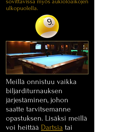
sovittavissa myös aukioloaikojen
ulkopuolella.
Meillä onnistuu vaikka
biljarditurnauksen
järjestäminen, johon
saatte tarvitsemanne
opastuksen. Lisäksi meillä
voi heittää
Dartsia
tai