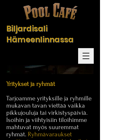
Biljardisali
Hämeenlinnassa
Yritykset ja ryhmät
Tarjoamme yrityksille ja ryhmille
mukavan tavan viettää vaikka
pikkujouluja tai virkistyspäiviä.
Isoihin ja viihtyisiin tiloihimme
mahtuvat myös suuremmat
ryhmät.
Ryhmävaraukset