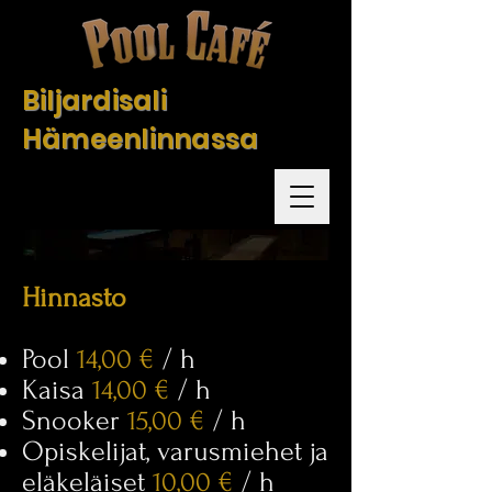
Biljardisali
Hämeenlinnassa
Hinnasto
Pool
14,00 €
/ h
Kaisa
14,00 €
/ h
Snooker
1
5,00 €
/ h
Opiskelijat, varusmiehet ja
eläkeläiset
10,00 €
/ h