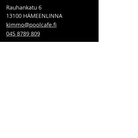
Rauhankatu 6
13100 HÄMEENLI
N
NA
kimmo@poolcafe.fi
045 8789 809
SIJAINTI