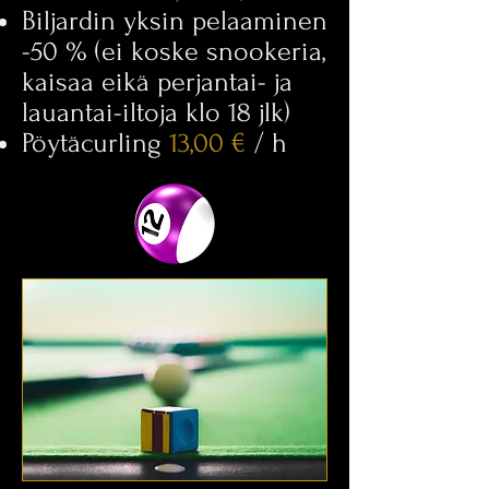
Biljardin yksin pelaaminen
-50 %
(ei koske snookeria,
kaisaa eikä perjantai- ja
lauantai-iltoja
klo 18 jlk)
Pöytäcurling
13,00 €
/ h