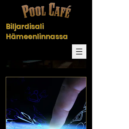
Biljardisali
Hämeenlinnassa