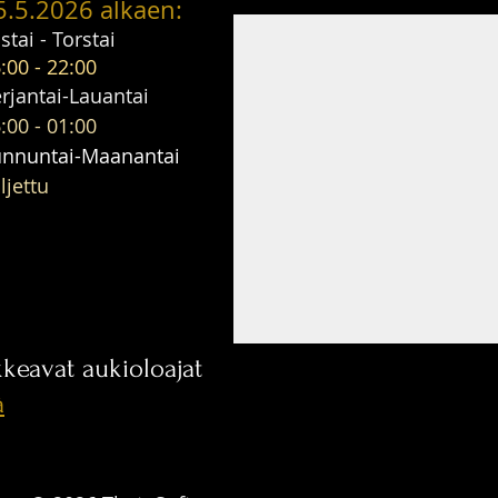
5.5.2026 alkaen:
istai - Torstai
:00 - 22:00
erjantai-Lauantai
:00 - 01:00
unnuntai-Maanantai
ljettu
kkeavat aukioloajat
ä