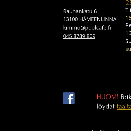
2
Ti
Rauhankatu 6
16
13100 HÄMEENLI
N
NA
P
kimmo@poolcafe.fi
16
045 8789 809
S
su
HUOM!
Poi
löydät
täält